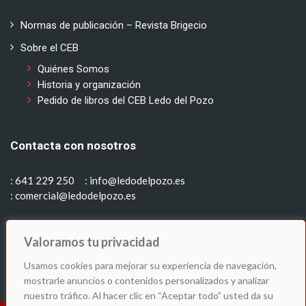
Normas de publicación – Revista Brigecio
Sobre el CEB
Quiénes Somos
Historia y organización
Pedido de libros del CEB Ledo del Pozo
Contacta con nosotros
: 641 229 250
: info@ledodelpozo.es
: comercial@ledodelpozo.es
Síguenos en:
Valoramos tu privacidad
Usamos cookies para mejorar su experiencia de navegación,
mostrarle anuncios o contenidos personalizados y analizar
nuestro tráfico. Al hacer clic en “Aceptar todo” usted da su