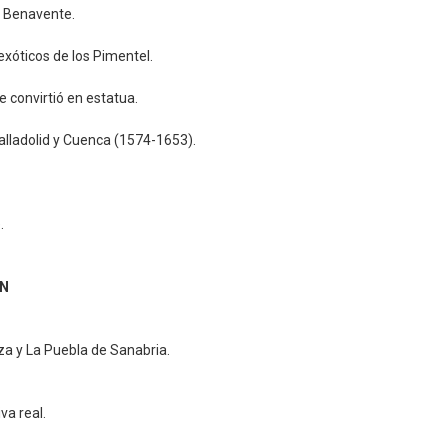
de Benavente.
xóticos de los Pimentel.
 convirtió en estatua.
alladolid y Cuenca (1574-1653).
.
EN
za y La Puebla de Sanabria.
va real.