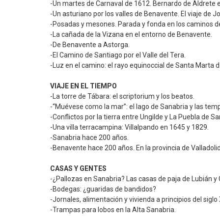
-Un martes de Carnaval de 1612. Bernardo de Aldrete 
-Un asturiano por los valles de Benavente. El viaje de J
-Posadas y mesones. Parada y fonda en los caminos d
-La cañada de la Vizana en el entorno de Benavente.
-De Benavente a Astorga.
-El Camino de Santiago por el Valle del Tera.
-Luz en el camino: el rayo equinoccial de Santa Marta d
VIAJE EN EL TIEMPO
-La torre de Tábara: el scriptorium y los beatos.
-“Muévese como la mar”: el lago de Sanabria y las tem
-Conflictos por la tierra entre Ungilde y La Puebla de Sa
-Una villa terracampina: Villalpando en 1645 y 1829.
-Sanabria hace 200 años.
-Benavente hace 200 años. En la provincia de Valladolid
CASAS Y GENTES
-¿Pallozas en Sanabria? Las casas de paja de Lubián y
-Bodegas: ¿guaridas de bandidos?
-Jornales, alimentación y vivienda a principios del sigl
-Trampas para lobos en la Alta Sanabria.