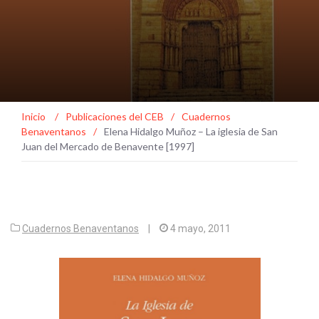
Inicio
/
Publicaciones del CEB
/
Cuadernos
Benaventanos
/
Elena Hidalgo Muñoz – La iglesia de San
Juan del Mercado de Benavente [1997]
Cuadernos Benaventanos
|
4 mayo, 2011