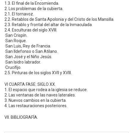
1.3. El final de la Encomienda.
2. Los problemas de la cubierta.
2.1. El tornavoz.
2.2. Retablos de Santa Apolonia y del Cristo de los Mansilla.
2.3. Retablo y frontal del altar de la Inmaculada.
2.4. Esculturas del siglo XVIII.
·San Crispín.
·San Roque.
·San Luis, Rey de Francia.
·San Ildefonso o San Atilano.
·San José y el Niño Jesús.
·San Isidro labrador.
·Crucifijo.
2.5. Pinturas de los siglos XVII y XVIII.
VI CUARTA FASE: SIGLO XX.
1. El espacio que rodea a la iglesia se reduce.
2. Las ventanas de las naves laterales.
3. Nuevos cambios en la cubierta.
4. Las restauraciones posteriores.
VII. BIBLIOGRAFÍA.