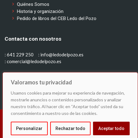
Quiénes Somos
Historia y organización
Pedido de libros del CEB Ledo del Pozo
Contacta con nosotros
: 641 229 250
: info@ledodelpozo.es
: comercial@ledodelpozo.es
Síguenos en:
Valoramos tu privacidad
Usamos cookies para mejorar su experiencia de navegación,
mostrarle anuncios o contenidos personalizados y analizar
nuestro tráfico. Al hacer clic en “Aceptar todo” usted da su
consentimiento a nuestro uso de las cookies.
© C.E.B. Ledo del Pozo
Política de cookies
Aviso Legal
Política de Privacidad
Personalizar
Rechazar todo
Aceptar todo
Contacto