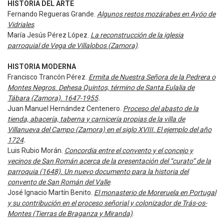
HISTORIA DEL ARTE
Fernando Regueras Grande.
Algunos restos mozárabes en Ayóo de
Vidriales
.
María Jesús Pérez López.
La reconstrucción de la iglesia
parroquial de Vega de Villalobos (Zamora)
.
HISTORIA MODERNA
Francisco Trancón Pérez.
Ermita de Nuestra Señora de la Pedrera o
Montes Negros. Dehesa Quintos, término de Santa Eulalia de
Tábara (Zamora). 1647-1955
.
Juan Manuel Hernández Centenero.
Proceso del abasto de la
tienda, abacería, taberna y carnicería propias de la villa de
Villanueva del Campo (Zamora) en el siglo XVIII. El ejemplo del año
1724
.
Luis Rubio Morán.
Concordia entre el convento y el concejo y
vecinos de San Román acerca de la presentación del “curato” de la
parroquia (1648). Un nuevo documento para la historia del
convento de San Román del Valle
.
José Ignacio Martín Benito.
El monasterio de Moreruela en Portugal
y su contribución en el proceso señorial y colonizador de Trás-os-
Montes (Tierras de Braganza y Miranda)
.