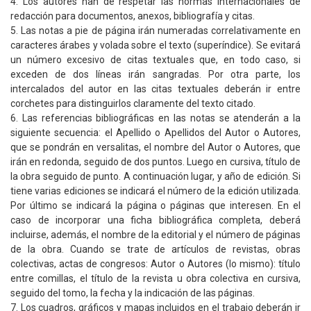
4. Los autores han de respetar las normas internacionales de
redacción para documentos, anexos, bibliografía y citas.
5. Las notas a pie de página irán numeradas correlativamente en
caracteres árabes y volada sobre el texto (superíndice). Se evitará
un número excesivo de citas textuales que, en todo caso, si
exceden de dos líneas irán sangradas. Por otra parte, los
intercalados del autor en las citas textuales deberán ir entre
corchetes para distinguirlos claramente del texto citado.
6. Las referencias bibliográficas en las notas se atenderán a la
siguiente secuencia: el Apellido o Apellidos del Autor o Autores,
que se pondrán en versalitas, el nombre del Autor o Autores, que
irán en redonda, seguido de dos puntos. Luego en cursiva, título de
la obra seguido de punto. A continuación lugar, y año de edición. Si
tiene varias ediciones se indicará el número de la edición utilizada.
Por último se indicará la página o páginas que interesen. En el
caso de incorporar una ficha bibliográfica completa, deberá
incluirse, además, el nombre de la editorial y el número de páginas
de la obra. Cuando se trate de artículos de revistas, obras
colectivas, actas de congresos: Autor o Autores (lo mismo): título
entre comillas, el título de la revista u obra colectiva en cursiva,
seguido del tomo, la fecha y la indicación de las páginas.
7. Los cuadros, gráficos y mapas incluidos en el trabajo deberán ir