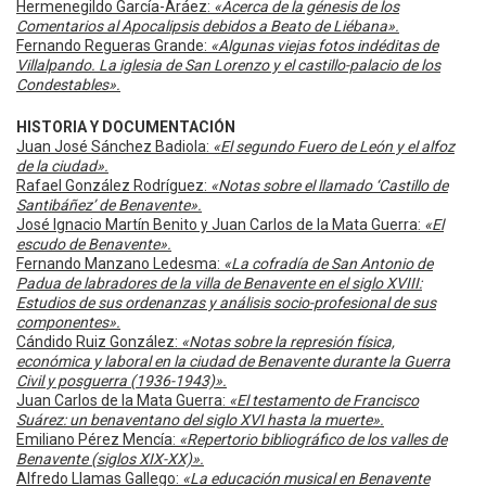
Hermenegildo García-Aráez:
«Acerca de la génesis de los
Comentarios al Apocalipsis debidos a Beato de Liébana».
Fernando Regueras Grande:
«Algunas viejas fotos indéditas de
Villalpando. La iglesia de San Lorenzo y el castillo-palacio de los
Condestables».
HISTORIA Y DOCUMENTACIÓN
Juan José Sánchez Badiola:
«El segundo Fuero de León y el alfoz
de la ciudad».
Rafael González Rodríguez:
«Notas sobre el llamado ‘Castillo de
Santibáñez’ de Benavente».
José Ignacio Martín Benito y Juan Carlos de la Mata Guerra:
«El
escudo de Benavente».
Fernando Manzano Ledesma:
«La cofradía de San Antonio de
Padua de labradores de la villa de Benavente en el siglo XVIII:
Estudios de sus ordenanzas y análisis socio-profesional de sus
componentes».
Cándido Ruiz González:
«Notas sobre la represión física,
económica y laboral en la ciudad de Benavente durante la Guerra
Civil y posguerra (1936-1943)».
Juan Carlos de la Mata Guerra:
«El testamento de Francisco
Suárez: un benaventano del siglo XVI hasta la muerte».
Emiliano Pérez Mencía:
«Repertorio bibliográfico de los valles de
Benavente (siglos XIX-XX)».
Alfredo Llamas Gallego:
«La educación musical en Benavente