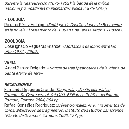
durante la Restauración (1875-1902): la banda de la milicia
nacional y la academia municipal de música (1875-1887)».
FILOLOGÍA
Roxana Pérez Hidalgo:
«Fadrique de Castilla, duque de Benavente,
en la novela El testamento de D. Juan I, de Teresa Arróniz y Bosch».
ZOOLOGÍA
José Ignacio Regueras Grande:
«Mortalidad de lobos entre los
años 1972 y 2000».
VARIA
Ángel Panizo Delgado:
«Noticia de tres lipsanotecas de la iglesia de
Santa Marta de Tera».
RECENSIONES
Fernando Regueras Grande:
Tipografía y diseño editorial en
Zamora. De Centenera al siglo XXI. Biblioteca Pública del Estado.
Zamora, Zamora 2004, 364 pp
.
Rafael González RodrÍguez:
Suárez González, Ana, Fragmentos de
libros. Bibliotecas de fragmentos. Instituto de Estudios Zamoranos
“Florián de Ocampo”. Zamora, 2003, 127 pp.