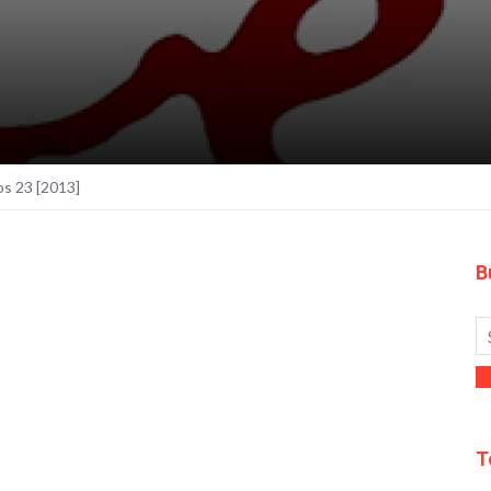
os 23 [2013]
B
T