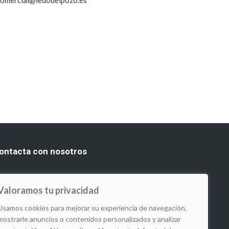
 comercial@ledodelpozo.es
ontacta con nosotros
 641 229 250
: info@ledodelpozo.es
 comercial@ledodelpozo.es
Valoramos tu privacidad
Usamos cookies para mejorar su experiencia de navegación,
guenos en:
mostrarle anuncios o contenidos personalizados y analizar