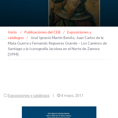
Inicio
/
Publicaciones del CEB
/
Exposiciones y
catálogos
/
José Ignacio Martín Benito, Juan Carlos de la
Mata Guerra y Fernando Regueras Grande – Los Caminos de
Santiago y la Iconografía Jacobea en el Norte de Zamora
[1994]
Exposiciones y catálogos
|
4 mayo, 2011