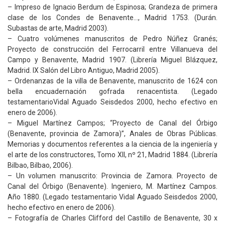
– Impreso de Ignacio Berdum de Espinosa; Grandeza de primera
clase de los Condes de Benavente…, Madrid 1753. (Durán.
Subastas de arte, Madrid 2003).
– Cuatro volúmenes manuscritos de Pedro Núñez Granés;
Proyecto de construcción del Ferrocarril entre Villanueva del
Campo y Benavente, Madrid 1907. (Librería Miguel Blázquez,
Madrid. IX Salón del Libro Antiguo, Madrid 2005).
– Ordenanzas de la villa de Benavente, manuscrito de 1624 con
bella encuadernación gofrada renacentista. (Legado
testamentarioVidal Aguado Seisdedos 2000, hecho efectivo en
enero de 2006).
– Miguel Martínez Campos; “Proyecto de Canal del Órbigo
(Benavente, provincia de Zamora)”, Anales de Obras Públicas.
Memorias y documentos referentes a la ciencia de la ingeniería y
el arte de los constructores, Tomo XII, nº 21, Madrid 1884. (Librería
Bilbao, Bilbao, 2006).
– Un volumen manuscrito: Provincia de Zamora. Proyecto de
Canal del Órbigo (Benavente). Ingeniero, M. Martínez Campos.
Año 1880. (Legado testamentario Vidal Aguado Seisdedos 2000,
hecho efectivo en enero de 2006).
– Fotografía de Charles Clifford del Castillo de Benavente, 30 x