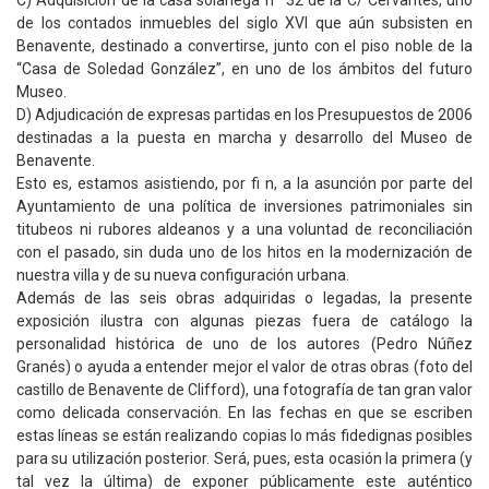
C) Adquisición de la casa solariega nº 32 de la C/ Cervantes, uno
de los contados inmuebles del siglo XVI que aún subsisten en
Benavente, destinado a convertirse, junto con el piso noble de la
“Casa de Soledad González”, en uno de los ámbitos del futuro
Museo.
D) Adjudicación de expresas partidas en los Presupuestos de 2006
destinadas a la puesta en marcha y desarrollo del Museo de
Benavente.
Esto es, estamos asistiendo, por fi n, a la asunción por parte del
Ayuntamiento de una política de inversiones patrimoniales sin
titubeos ni rubores aldeanos y a una voluntad de reconciliación
con el pasado, sin duda uno de los hitos en la modernización de
nuestra villa y de su nueva configuración urbana.
Además de las seis obras adquiridas o legadas, la presente
exposición ilustra con algunas piezas fuera de catálogo la
personalidad histórica de uno de los autores (Pedro Núñez
Granés) o ayuda a entender mejor el valor de otras obras (foto del
castillo de Benavente de Clifford), una fotografía de tan gran valor
como delicada conservación. En las fechas en que se escriben
estas líneas se están realizando copias lo más fidedignas posibles
para su utilización posterior. Será, pues, esta ocasión la primera (y
tal vez la última) de exponer públicamente este auténtico