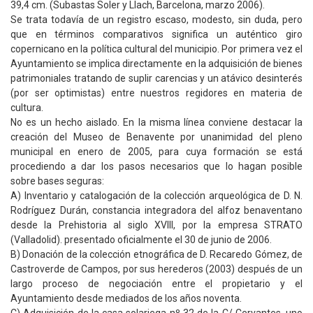
39,4 cm. (Subastas Soler y Llach, Barcelona, marzo 2006).
Se trata todavía de un registro escaso, modesto, sin duda, pero
que en términos comparativos significa un auténtico giro
copernicano en la política cultural del municipio. Por primera vez el
Ayuntamiento se implica directamente en la adquisición de bienes
patrimoniales tratando de suplir carencias y un atávico desinterés
(por ser optimistas) entre nuestros regidores en materia de
cultura.
No es un hecho aislado. En la misma línea conviene destacar la
creación del Museo de Benavente por unanimidad del pleno
municipal en enero de 2005, para cuya formación se está
procediendo a dar los pasos necesarios que lo hagan posible
sobre bases seguras:
A) Inventario y catalogación de la colección arqueológica de D. N.
Rodríguez Durán, constancia integradora del alfoz benaventano
desde la Prehistoria al siglo XVIII, por la empresa STRATO
(Valladolid). presentado oficialmente el 30 de junio de 2006.
B) Donación de la colección etnográfica de D. Recaredo Gómez, de
Castroverde de Campos, por sus herederos (2003) después de un
largo proceso de negociación entre el propietario y el
Ayuntamiento desde mediados de los años noventa.