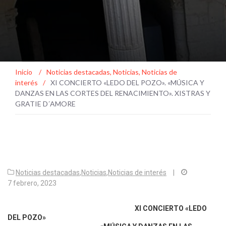
Inicio
/
Noticias destacadas
,
Noticias
,
Noticias de
interés
/
XI CONCIERTO «LEDO DEL POZO». «MÚSICA Y
DANZAS EN LAS CORTES DEL RENACIMIENTO». XISTRAS Y
GRATIE D´AMORE
Noticias destacadas
,
Noticias
,
Noticias de interés
|
7 febrero, 2023
XI CONCIERTO «LEDO
DEL POZO»