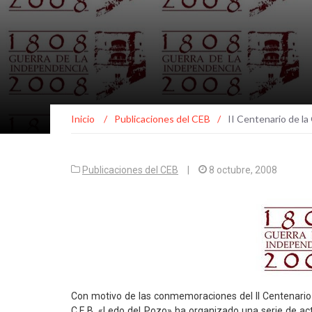
Inicio
/
Publicaciones del CEB
/
II Centenario de l
Publicaciones del CEB
|
8 octubre, 2008
Con motivo de las conmemoraciones del II Centenario 
C.E.B. «Ledo del Pozo» ha organizado una serie de ac