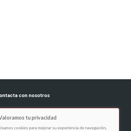
ontacta con nosotros
 641 229 250
: info@ledodelpozo.es
 comercial@ledodelpozo.es
Valoramos tu privacidad
Usamos cookies para mejorar su experiencia de navegación,