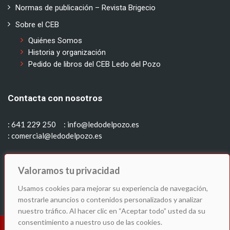
Normas de publicación – Revista Brigecio
Sobre el CEB
Quiénes Somos
Historia y organización
Pedido de libros del CEB Ledo del Pozo
Contacta con nosotros
: 641 229 250
: info@ledodelpozo.es
: comercial@ledodelpozo.es
Síguenos en:
Valoramos tu privacidad
Usamos cookies para mejorar su experiencia de navegación,
mostrarle anuncios o contenidos personalizados y analizar
nuestro tráfico. Al hacer clic en “Aceptar todo” usted da su
consentimiento a nuestro uso de las cookies.
© C.E.B. Ledo del Pozo