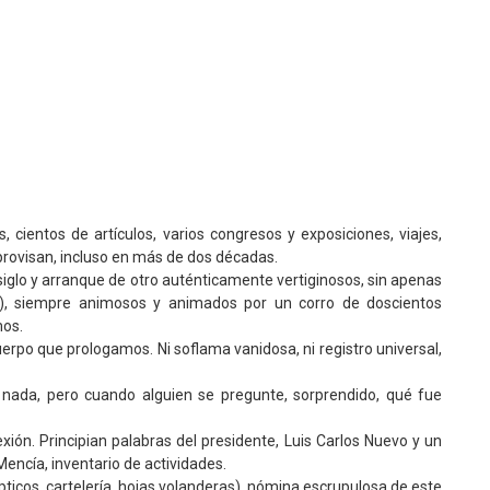
cientos de artículos, varios congresos y exposiciones, viajes,
mprovisan, incluso en más de dos décadas.
 siglo y arranque de otro auténticamente vertiginosos, sin apenas
a), siempre animosos y animados por un corro de doscientos
mos.
erpo que prologamos. Ni soflama vanidosa, ni registro universal,
 nada, pero cuando alguien se pregunte, sorprendido, qué fue
xión. Principian palabras del presidente, Luis Carlos Nuevo y un
Mencía, inventario de actividades.
pticos, cartelería, hojas volanderas), nómina escrupulosa de este