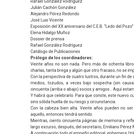
Rafael González Rodríguez
Julián Cachón González
Alejandro Flórez Redondo
José Luis Vicente
Exposición del XX aniversario del C.E.B. “Ledo del Pozo”
Elena Hidalgo Muñoz
Dossier de prensa
Rafael González Rodríguez
Catálogo de Publicaciones
Prólogo de los coordinadores:
Veinte años no son nada. Pero más de ochenta libros, 
charlas, tanta brega y algún que otro fracaso, no se i
Con la perspectiva de cuatro lustros, durante un fin de
medios, tozudos, a veces bajo sospecha (sin caus
cincuenta (arriba o abajo) socios y amigos… Aquí esta
Y habrá que celebrarlo. Para que conste, este nuevo cu
sino sólida huella de su riesgo y circunstancia.
Con la cabeza bien alta. Veinte años pueden no ser
aquello, entonces tendrá sentido.
Mientras, ciento cincuenta páginas de memoria y refle
largo excurso, después, del secretario, Emiliano Pérez 
A continuación todo el empeño editorial, ephemera (trí