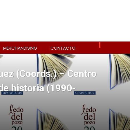
MERCHANDISING
CONTACTO
ez (Coords.) – Centro
e historia (1990-