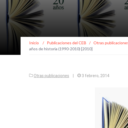
Inicio
/
Publicaciones del CEB
/
Otras publicacione
años de historia (1990-2010) [2010]
Otras publicaciones
|
3 febrero, 2014