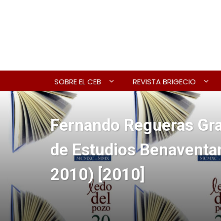
SOBRE EL CEB
REVISTA BRIGECIO
Fernando Regueras Gra
de Estudios Benaventan
2010) [2010]