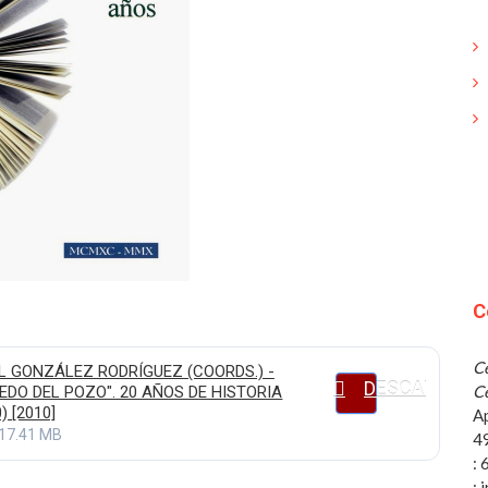
C
Ce
 GONZÁLEZ RODRÍGUEZ (COORDS.) -
DESCARGAR
Ce
DO DEL POZO". 20 AÑOS DE HISTORIA
) [2010]
A
17.41 MB
4
:
: 