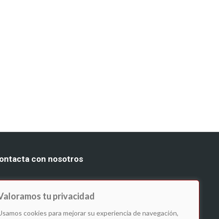
ontacta con nosotros
 641 229 250
: info@ledodelpozo.es
 comercial@ledodelpozo.es
Valoramos tu privacidad
Usamos cookies para mejorar su experiencia de navegación,