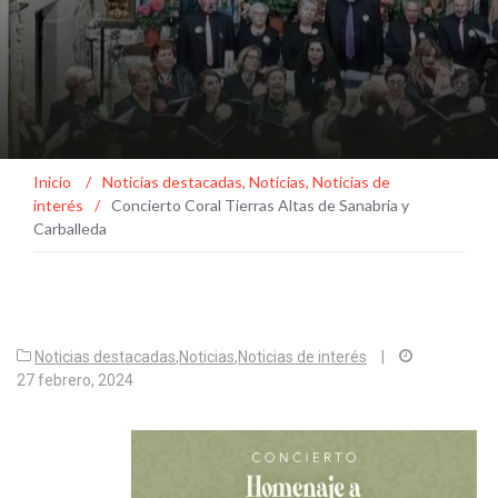
Inicio
/
Noticias destacadas
,
Noticias
,
Noticias de
interés
/
Concierto Coral Tierras Altas de Sanabria y
Carballeda
Noticias destacadas
,
Noticias
,
Noticias de interés
|
27 febrero, 2024