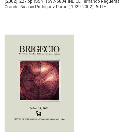
(2002), 227 pp. ISSN: 1697-5804. ÍNDICE Fernando Regueras
Grande: Nicasio Rodríguez Durán ( 1929-2002). ARTE…