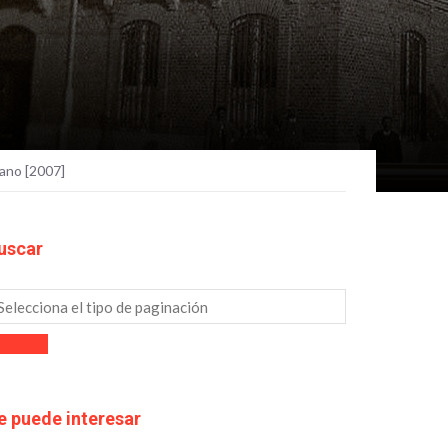
rano [2007]
uscar
e puede interesar