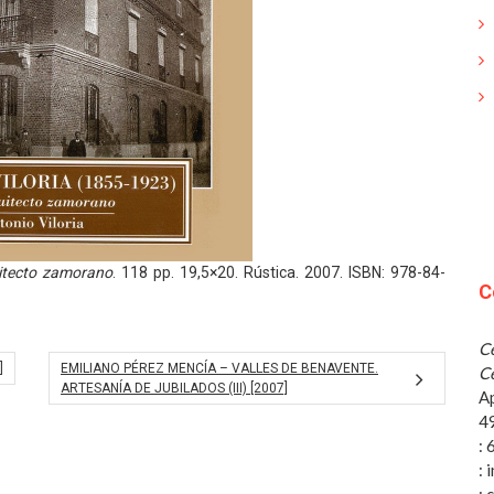
uitecto zamorano
. 118 pp. 19,5×20. Rústica. 2007. ISBN: 978-84-
C
Ce
]
EMILIANO PÉREZ MENCÍA – VALLES DE BENAVENTE.
Ce
ARTESANÍA DE JUBILADOS (III) [2007]
A
4
:
: 