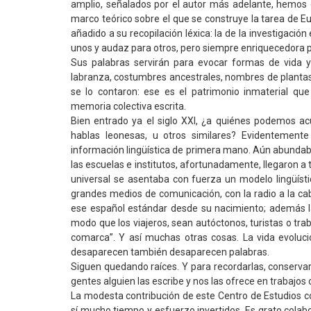
amplio, señalados por el autor más adelante, hemos de
marco teórico sobre el que se construye la tarea de Eu
añadido a su recopilación léxica: la de la investigació
unos y audaz para otros, pero siempre enriquecedora pa
Sus palabras servirán para evocar formas de vida ya 
labranza, costumbres ancestrales, nombres de plantas s
se lo contaron: ese es el patrimonio inmaterial que
memoria colectiva escrita.
Bien entrado ya el siglo XXI, ¿a quiénes podemos ac
hablas leonesas, u otros similares? Evidentemen
información lingüística de primera mano. Aún abunda
las escuelas e institutos, afortunadamente, llegaron a
universal se asentaba con fuerza un modelo lingüíst
grandes medios de comunicación, con la radio a la cabe
ese español estándar desde su nacimiento; además la
modo que los viajeros, sean autóctonos, turistas o tr
comarca”. Y así muchas otras cosas. La vida evoluci
desaparecen también desaparecen palabras.
Siguen quedando raíces. Y para recordarlas, conserva
gentes alguien las escribe y nos las ofrece en trabajos
La modesta contribución de este Centro de Estudios con
sí mucho tiempo y esfuerzo invertidos. Es grato colab