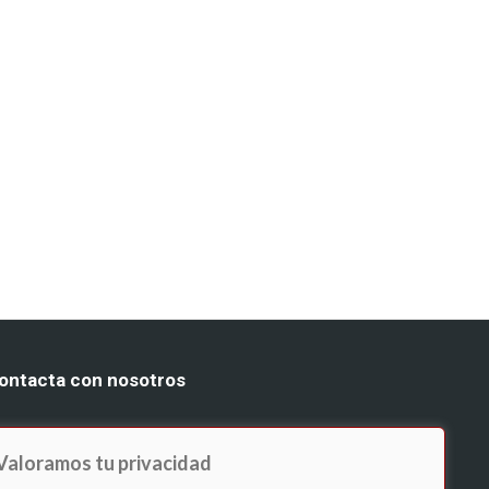
ontacta con nosotros
 641 229 250
: info@ledodelpozo.es
 comercial@ledodelpozo.es
Valoramos tu privacidad