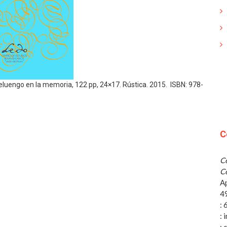
lleluengo en la memoria, 122 pp, 24×17. Rústica. 2015. ISBN: 978-
C
Ce
Ce
A
4
:
: 