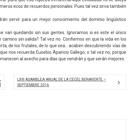
 meros ecos de recuerdos personales. Pues tal vez sirva también
n servir para un mejor conocimiento del dominio lingüístico
 se van quedando sin sus gentes. Ignoramos si es este el único
e camino sin salida? Tal vez no. Confiemos en que la vida en los
huerta, de los frutales, de lo que sea… acaben descubriendo vías de
s que nos recuerda Eusebio Aparicio Gallego; o tal vez no, porque
rmanecen al acecho para días que vendrán y que serán mejores.
L
LXIII ASAMBLEA ANUAL DE LA CECEL BENAVENTE –
]
SEPTIEMBRE 2016