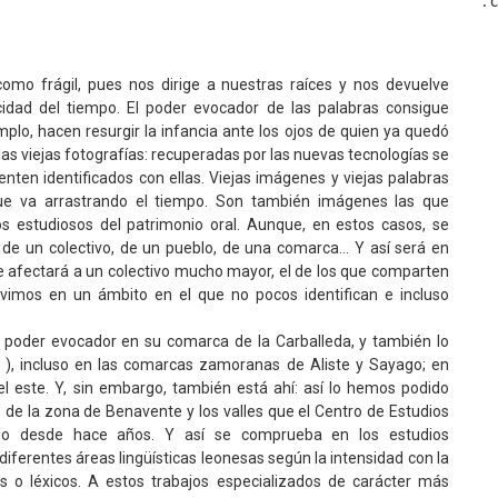
:
omo frágil, pues nos dirige a nuestras raíces y nos devuelve
idad del tiempo. El poder evocador de las palabras consigue
emplo, hacen resurgir la infancia ante los ojos de quien ya quedó
las viejas fotografías: recuperadas por las nuevas tecnologías se
enten identificados con ellas. Viejas imágenes y viejas palabras
 que va arrastrando el tiempo. Son también imágenes las que
os estudiosos del patrimonio oral. Aunque, en estos casos, se
e un colectivo, de un pueblo, de una comarca… Y así será en
 afectará a un colectivo mucho mayor, el de los que comparten
vimos en un ámbito en el que no pocos identifican e incluso
 poder evocador en su comarca de la Carballeda, y también lo
a ), incluso en las comarcas zamoranas de Aliste y Sayago; en
l este. Y, sin embargo, también está ahí: así lo hemos podido
s de la zona de Benavente y los valles que el Centro de Estudios
do desde hace años. Y así se comprueba en los estudios
 diferentes áreas lingüísticas leonesas según la intensidad con la
s o léxicos. A estos trabajos especializados de carácter más