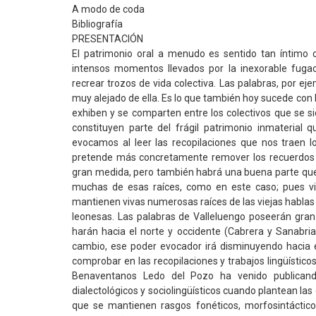
A modo de coda
Bibliografía
PRESENTACIÓN
El patrimonio oral a menudo es sentido tan íntimo c
intensos momentos llevados por la inexorable fugac
recrear trozos de vida colectiva. Las palabras, por ej
muy alejado de ella. Es lo que también hoy sucede con 
exhiben y se comparten entre los colectivos que se si
constituyen parte del frágil patrimonio inmaterial
evocamos al leer las recopilaciones que nos traen l
pretende más concretamente remover los recuerdos d
gran medida, pero también habrá una buena parte que
muchas de esas raíces, como en este caso; pues vi
mantienen vivas numerosas raíces de las viejas hablas
leonesas. Las palabras de Valleluengo poseerán gran
harán hacia el norte y occidente (Cabrera y Sanabri
cambio, ese poder evocador irá disminuyendo hacia e
comprobar en las recopilaciones y trabajos lingüístico
Benaventanos Ledo del Pozo ha venido publican
dialectológicos y sociolingüísticos cuando plantean las
que se mantienen rasgos fonéticos, morfosintáctico