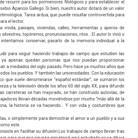
 recurrir para los pormenores filológicos y para establecer el
sebio Aparicio Gallego. Si bien, nuestro autor dotará de un valor
n etimológica. Tarea ardua, que puede resultar controvertida para
ra el lector.
vivida, paisajes, viviendas, calles, herramientas y aperos de
ilvestres, topónimos, pronunciaciones, ritos… El autor lo vivió o
 intentamos conservar, pasarlo de la memoria individual a la
udir para seguir haciendo trabajos de campo que estudien las
te ya apenas quedan personas que nos puedan proporcionar
ban a mediados del siglo pasado. Pero hace ya muchos años que
 todos los pueblos. Y también las universidades. Con la educación
ico que suele denominarse “español estándar”; se sumaron los
za y la televisión desde los años 60 del siglo XX, para difundir
s carreteras se han mejorado, se han construido autovías, de
abajadores llevan décadas moviéndose por mucho “más allá de la
ona, la historia se va haciendo… Y con vida y costumbres que
rlas, o simplemente para demostrar el amor a un pueblo y a sus
 como este.
siste en facilitar su difusión.Los trabajos de campo llevan tras
orar para que esa riqueza inmaterial aquí estudiada no se diluya